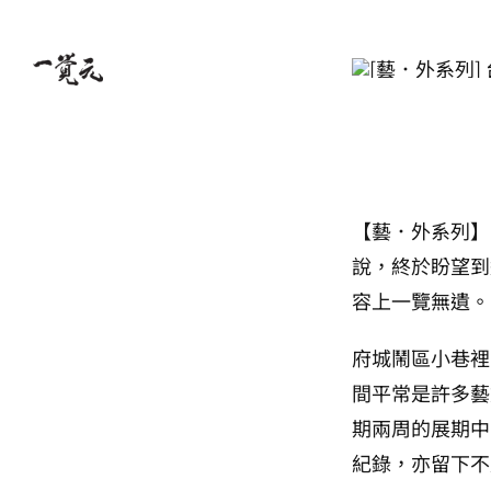
Skip
to
content
【藝．外系列】
說，終於盼望到
容上一覽無遺。
府城鬧區小巷裡
間平常是許多藝
期兩周的展期中
紀錄，亦留下不