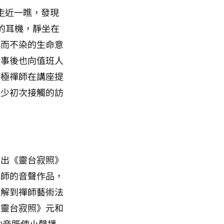
走近一瞧，發現
的耳機，靜坐在
染而不染的生命意
，事後也向值班人
像極禪師在講座提
不少初次接觸的訪
展出《靈台寂照》
禪師的音聲作品，
了解到禪師藝術法
《靈台寂照》元和
妙音既使小聲播