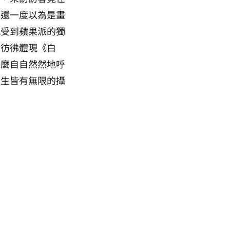
至還一度以為是畫
感受到蘋果派的獨
，彷彿體現《白
這麼自自然然地呼
眾生皆有無限的攝