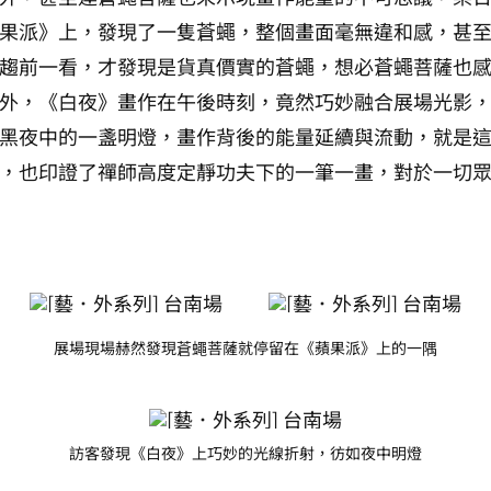
果派》上，發現了一隻蒼蠅，整個畫面毫無違和感，甚
趨前一看，才發現是貨真價實的蒼蠅，想必蒼蠅菩薩也
外，《白夜》畫作在午後時刻，竟然巧妙融合展場光影
黑夜中的一盞明燈，畫作背後的能量延續與流動，就是
，也印證了禪師高度定靜功夫下的一筆一畫，對於一切
展場現場赫然發現蒼蠅菩薩就停留在《蘋果派》上的一隅
訪客發現《白夜》上巧妙的光線折射，彷如夜中明燈