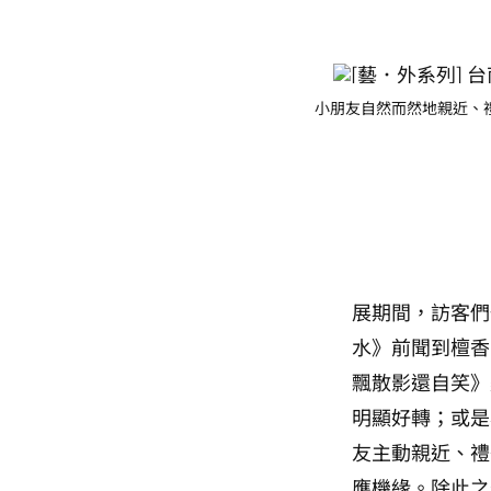
小朋友自然而然地親近、
展期間，訪客們
水》前聞到檀香
飄散影還自笑》
明顯好轉；或是
友主動親近、禮
應機緣。除此之