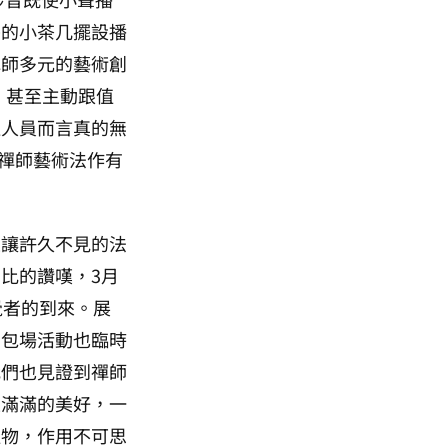
旁的小茶几擺設播
禪師多元的藝術創
，甚至主動跟值
班人員而言真的無
覺禪師藝術法作有
。
至讓許久不見的法
比的讚嘆，3月
覺者的到來。展
的包場活動也臨時
我們也見證到禪師
生滿滿的美好，一
產物，作用不可思