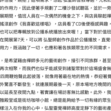
的作用力，因此便著手規劃了二樓沙發試聽區，並於一
展期間，值班人員在一次偶然的機會之下，與店員聊起
搖滾創作《我喜歡這樣唱》，店員看了CD後便極感興趣
也可以把專輯放到公播系統播放出來喔！」當下對於值
在開展第7天，可以將 弘聖師創作作品於公播播放，直
用力，既涵融了一切，也應和著各族類眾生的不同需求
，是希望藉由禪師多元的藝術創作，接引不同族群，甚
再次相聚，而我們也似乎能感受到諸聖眾對於這場盛會無
，四周鞭炮聲此起彼落，就像用著最在地的熱情，恭迎著
外驚喜不斷發生，就連展期最後一天，原本場地方晚間
以延長至夜間九點，著實讓在場訪客無比感動。此外，
雅殿堂或是街坊咖啡小館，總是能夠給予一切有緣的眾
樣注入在你我的心中，弘聖靈覺禪師高度定靜下的藝術