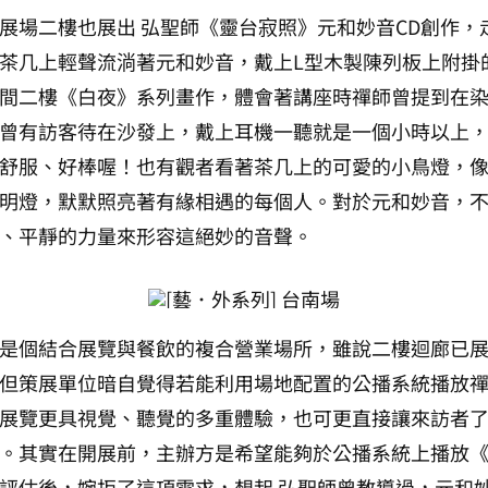
展場二樓也展出 弘聖師《靈台寂照》元和妙音CD創作，
茶几上輕聲流淌著元和妙音，戴上L型木製陳列板上附掛
間二樓《白夜》系列畫作，體會著講座時禪師曾提到在
曾有訪客待在沙發上，戴上耳機一聽就是一個小時以上
舒服、好棒喔！也有觀者看著茶几上的可愛的小鳥燈，
明燈，默默照亮著有緣相遇的每個人。對於元和妙音，
、平靜的力量來形容這絕妙的音聲。
是個結合展覽與餐飲的複合營業場所，雖說二樓迴廊已
但策展單位暗自覺得若能利用場地配置的公播系統播放
展覽更具視覺、聽覺的多重體驗，也可更直接讓來訪者
。其實在開展前，主辦方是希望能夠於公播系統上播放
評估後，婉拒了這項需求，想起 弘聖師曾教導過，元和